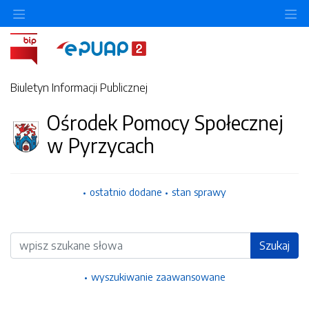
Ukryj/pokaż menu przedmiotowe
Uk
Biuletyn Informacji Publicznej
Ośrodek Pomocy Społecznej
w Pyrzycach
ostatnio dodane
stan sprawy
Wyszukiwarka
Szukaj
wyszukiwanie zaawansowane