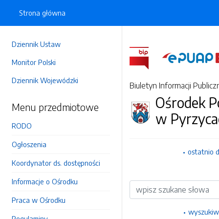
Strona główna
Dziennik Ustaw
Monitor Polski
Dziennik Wojewódzki
Biuletyn Informacji Publicz
Ośrodek P
Menu przedmiotowe
w Pyrzyca
RODO
Ogłoszenia
ostatnio 
Koordynator ds. dostępności
Informacje o Ośrodku
Wyszukiwarka
Praca w Ośrodku
wyszukiw
Regulaminy