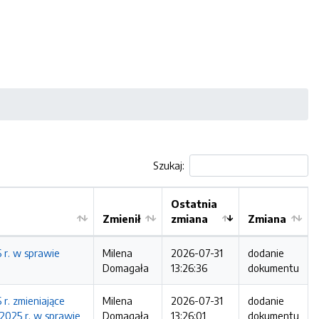
Szukaj:
Ostatnia
Zmienił
zmiana
Zmiana
 r. w sprawie
Milena
2026-07-31
dodanie
Domagała
13:26:36
dokumentu
r. zmieniające
Milena
2026-07-31
dodanie
2025 r. w sprawie
Domagała
13:26:01
dokumentu