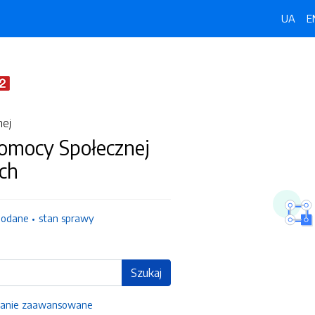
UA
E
nej
omocy Społecznej
ch
dodane
stan sprawy
Szukaj
anie zaawansowane