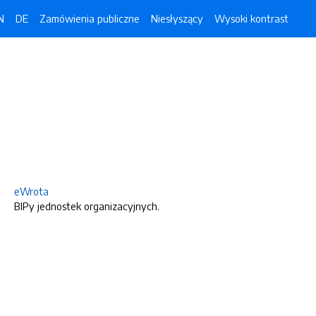
N
DE
Zamówienia publiczne
Niesłyszący
Wysoki kontrast
eWrota
BIPy jednostek organizacyjnych.