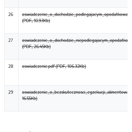
26
oswiadczenie_o_dochodzie_podlegajacym_opodatkowaniu
(PDF, 10.93Kb)
27
oswiadczenie_o_dochodzie_niepodlegajacym_opodatkowa
(PDF, 26.45Kb)
28
oswiadczenie.pdf (PDF, 106.32Kb)
29
oswiadczenie_o_bezskutecznosci_egzekucji_alimentow.pd
16.55Kb)