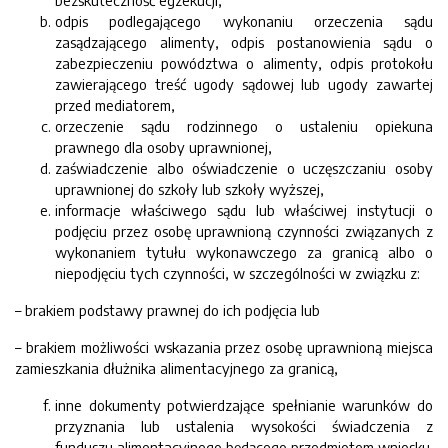
bezskuteczność egzekucji,
odpis podlegającego wykonaniu orzeczenia sądu
zasądzającego alimenty, odpis postanowienia sądu o
zabezpieczeniu powództwa o alimenty, odpis protokołu
zawierającego treść ugody sądowej lub ugody zawartej
przed mediatorem,
orzeczenie sądu rodzinnego o ustaleniu opiekuna
prawnego dla osoby uprawnionej,
zaświadczenie albo oświadczenie o uczęszczaniu osoby
uprawnionej do szkoły lub szkoły wyższej,
informacje właściwego sądu lub właściwej instytucji o
podjęciu przez osobę uprawnioną czynności związanych z
wykonaniem tytułu wykonawczego za granicą albo o
niepodjęciu tych czynności, w szczególności w związku z:
– brakiem podstawy prawnej do ich podjęcia lub
– brakiem możliwości wskazania przez osobę uprawnioną miejsca
zamieszkania dłużnika alimentacyjnego za granicą,
inne dokumenty potwierdzające spełnianie warunków do
przyznania lub ustalenia wysokości świadczenia z
funduszu alimentacyjnego będącego przedmiotem wniosku.