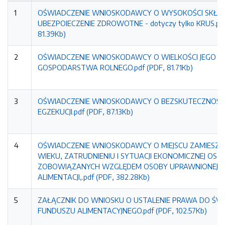
1
OŚWIADCZENIE WNIOSKODAWCY O WYSOKOŚCI SKŁA
UBEZPOIECZENIE ZDROWOTNE - dotyczy tylko KRUS.pdf
81.39Kb)
2
OŚWIADCZENIE WNIOSKODAWCY O WIELKOŚCI JEGO
GOSPODARSTWA ROLNEGO.pdf (PDF, 81.71Kb)
3
OŚWIADCZENIE WNIOSKODAWCY O BEZSKUTECZNOŚC
EGZEKUCJI.pdf (PDF, 87.13Kb)
4
OŚWIADCZENIE WNIOSKODAWCY O MIEJSCU ZAMIESZK
WIEKU, ZATRUDNIENIU I SYTUACJI EKONOMICZNEJ OSÓ
ZOBOWIĄZANYCH WZGLĘDEM OSOBY UPRAWNIONEJ 
ALIMENTACJI,.pdf (PDF, 382.28Kb)
5
ZAŁĄCZNIK DO WNIOSKU O USTALENIE PRAWA DO ŚW
FUNDUSZU ALIMENTACYJNEGO.pdf (PDF, 102.57Kb)