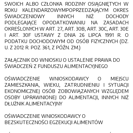
SWOICH ALBO CZŁONKA RODZINY OSIĄGNIĘTYCH W
ROKU KALENDARZOWYMPOPRZEDZAJĄCYM OKRES
ŚWIADCZENIOWY INNYCH NIŻ DOCHODY
PODLEGAJĄCE OPODATKOWANIU NA ZASADACH
OKREŚLONYCH W ART. 27, ART. 30B, ART. 30C, ART. 30E
I ART. 30F USTAWY Z DNIA 26 LIPCA 1991 R. O
PODATKU DOCHODOWYM OD OSÓB FIZYCZNYCH (DZ.
U. Z 2012 R. POZ. 361, Z PÓŹN. ZM.)
ZAŁĄCZNIK DO WNIOSKU O USTALENIE PRAWA DO
ŚWIADCZEŃ Z FUNDUSZU ALIMENTACYJNEGO
OŚWIADCZENIE WNIOSKODAWCY O MIEJSCU
ZAMIESZKANIA, WIEKU, ZATRUDNIENIU I SYTUACJI
EKONOMICZNEJ OSÓB ZOBOWIĄZANYCH WZGLĘDEM
OSOBY UPRAWNIONEJ DO ALIMENTACJI, INNYCH NIŻ
DŁUŻNIK ALIMENTACYJNY
OŚWIADCZENIE WNIOSKODAWCY O
BEZSKUTECZNOŚCI EGZEKUCJI ALIMENTÓW