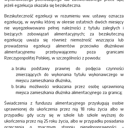
jeżeli egzekucja okazała się bezskuteczna.
Bezskuteczność egzekucji w rozumieniu ww. ustawy oznacza
egzekucję, w wyniku której w okresie ostatnich dwóch miesięcy
nie wyegzekwowano pełnej należności z tytułu zaległych i
bieżących zobowiązań alimentacyjnych; za bezskuteczną
egzekucję uważa się również niemożność wszczęcia lub
prowadzenia egzekucji alimentów przeciwko dłużnikowi
alimentacyjnemu przebywającemu poza granicami
Rzeczypospolitej Polskiej, w szczególności z powodu:
braku podstawy prawnej do podjęcia czynności
zmierzających do wykonania tytułu wykonawczego w
miejscu zamieszkania dłużnika,
braku możliwości wskazania przez osobę uprawnioną
miejsca zamieszkania dłużnika alimentacyjnego za granicą;
Świadczenia z funduszu alimentacyjnego przysługują osobie
uprawnionej do ukończenia przez nią 18 roku życia albo w
przypadku gdy uczy się w szkole lub szkole wyższej do
ukończenia przez nią 25 roku życia, albo w przypadku posiadania
orzeczenia o znacznym stopniu niepełnosprawności –