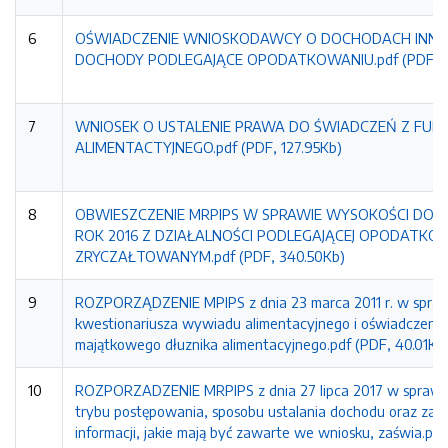
6
OŚWIADCZENIE WNIOSKODAWCY O DOCHODACH INNYC
DOCHODY PODLEGAJĄCE OPODATKOWANIU.pdf (PDF, 41
7
WNIOSEK O USTALENIE PRAWA DO ŚWIADCZEŃ Z FUN
ALIMENTACTYJNEGO.pdf (PDF, 127.95Kb)
8
OBWIESZCZENIE MRPIPS W SPRAWIE WYSOKOŚCI DOC
ROK 2016 Z DZIAŁALNOŚCI PODLEGAJĄCEJ OPODATKO
ZRYCZAŁTOWANYM.pdf (PDF, 340.50Kb)
9
ROZPORZĄDZENIE MPIPS z dnia 23 marca 2011 r. w spra
kwestionariusza wywiadu alimentacyjnego i oświadczenia
majątkowego dłuznika alimentacyjnego.pdf (PDF, 40.01Kb
10
ROZPORZADZENIE MRPIPS z dnia 27 lipca 2017 w sprawie
trybu postępowania, sposobu ustalania dochodu oraz zak
informacji, jakie mają być zawarte we wniosku, zaświa.pdf