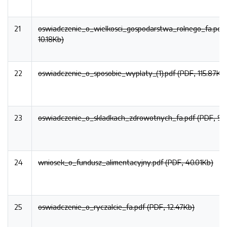
21
oswiadczenie_o_wielkosci_gospodarstwa_rolnego_fa.pdf 
10.18Kb)
22
oswiadczenie_o_sposobie_wyplaty_(1).pdf (PDF, 115.87Kb
23
oswiadczenie_o_skladkach_zdrowotnych_fa.pdf (PDF, 9.
24
wniosek_o_fundusz_alimentacyjny.pdf (PDF, 40.01Kb)
25
oswiadczenie_o_ryczalcie_fa.pdf (PDF, 12.47Kb)