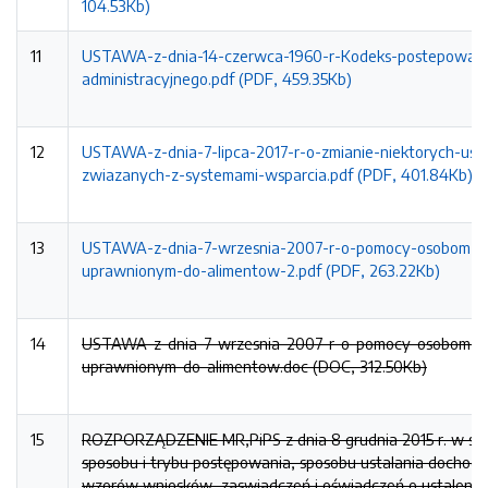
104.53Kb)
11
USTAWA-z-dnia-14-czerwca-1960-r-Kodeks-postepowani
administracyjnego.pdf (PDF, 459.35Kb)
12
USTAWA-z-dnia-7-lipca-2017-r-o-zmianie-niektorych-ust
zwiazanych-z-systemami-wsparcia.pdf (PDF, 401.84Kb)
13
USTAWA-z-dnia-7-wrzesnia-2007-r-o-pomocy-osobom-
uprawnionym-do-alimentow-2.pdf (PDF, 263.22Kb)
14
USTAWA-z-dnia-7-wrzesnia-2007-r-o-pomocy-osobom-
uprawnionym-do-alimentow.doc (DOC, 312.50Kb)
15
ROZPORZĄDZENIE MR,PiPS z dnia 8 grudnia 2015 r. w sp
sposobu i trybu postępowania, sposobu ustalania dochodu
wzorów wniosków, zaswiadczeń i oświadczeń o ustalenie