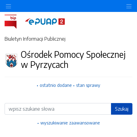
Ukryj/pokaż menu przedmiotowe
Uk
Biuletyn Informacji Publicznej
Ośrodek Pomocy Społecznej
w Pyrzycach
ostatnio dodane
stan sprawy
Wyszukiwarka
Szukaj
wyszukiwanie zaawansowane