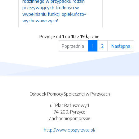
rodzinnego w przypadku rodzin
przeżywających trudności w
wypełnianiu funkcji opiekuńczo-
wychowawczych".
Pozycje od 1 do 10 z 19 łącznie
Poprzednia
1
2
Następna
Ośrodek Pomocy Społecznej w Pyrzycach
ul. Plac Ratuszowy 1
74-200, Pyrzyce
Zachodniopomorskie
http://www.opspyrzyce.pl/