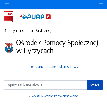
Ukryj/pokaż menu przedmiotowe
Uk
Biuletyn Informacji Publicznej
Ośrodek Pomocy Społecznej
w Pyrzycach
ostatnio dodane
stan sprawy
Wyszukiwarka
Szukaj
wyszukiwanie zaawansowane