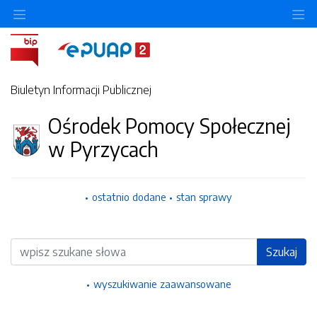
Ukryj/pokaż menu przedmiotowe
Uk
Biuletyn Informacji Publicznej
Ośrodek Pomocy Społecznej
w Pyrzycach
ostatnio dodane
stan sprawy
Wyszukiwarka
Szukaj
wyszukiwanie zaawansowane