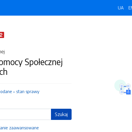
UA
E
nej
omocy Społecznej
ch
dodane
stan sprawy
Szukaj
anie zaawansowane