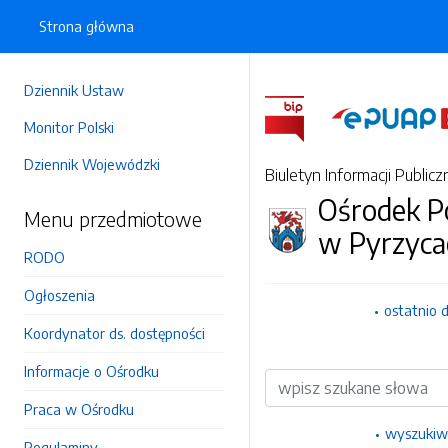
Strona główna
Dziennik Ustaw
Monitor Polski
Dziennik Wojewódzki
Biuletyn Informacji Publicz
Ośrodek P
Menu przedmiotowe
w Pyrzyca
RODO
Ogłoszenia
ostatnio 
Koordynator ds. dostępności
Informacje o Ośrodku
Wyszukiwarka
Praca w Ośrodku
wyszukiw
Regulaminy