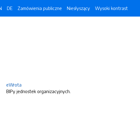
N
DE
Zamówienia publiczne
Niesłyszący
Wysoki kontrast
eWrota
BIPy jednostek organizacyjnych.