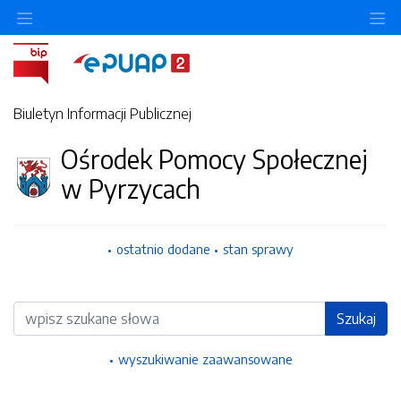
Ukryj/pokaż menu przedmiotowe
Uk
Biuletyn Informacji Publicznej
Ośrodek Pomocy Społecznej
w Pyrzycach
ostatnio dodane
stan sprawy
Wyszukiwarka
Szukaj
wyszukiwanie zaawansowane