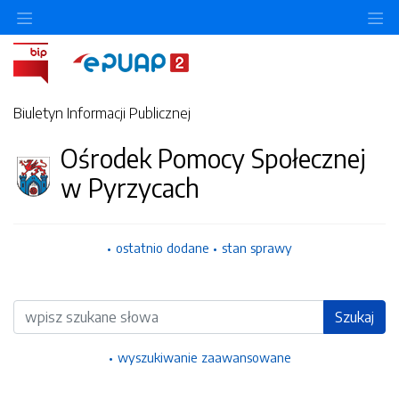
Ukryj/pokaż menu przedmiotowe
Uk
Biuletyn Informacji Publicznej
Ośrodek Pomocy Społecznej
w Pyrzycach
ostatnio dodane
stan sprawy
Wyszukiwarka
Szukaj
wyszukiwanie zaawansowane