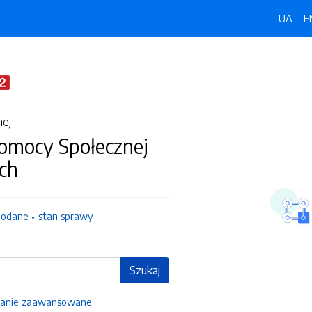
UA
E
nej
omocy Społecznej
ch
dodane
stan sprawy
Szukaj
anie zaawansowane