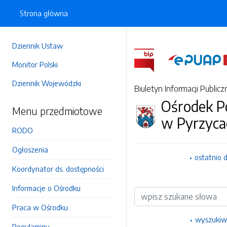
Strona główna
Dziennik Ustaw
Monitor Polski
Dziennik Wojewódzki
Biuletyn Informacji Publicz
Ośrodek P
Menu przedmiotowe
w Pyrzyca
RODO
Ogłoszenia
ostatnio 
Koordynator ds. dostępności
Informacje o Ośrodku
Wyszukiwarka
Praca w Ośrodku
wyszukiw
Regulaminy