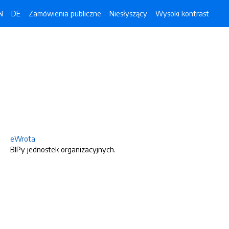
N
DE
Zamówienia publiczne
Niesłyszący
Wysoki kontrast
eWrota
BIPy jednostek organizacyjnych.