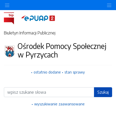
Ukryj/pokaż menu przedmiotowe
Uk
Biuletyn Informacji Publicznej
Ośrodek Pomocy Społecznej
w Pyrzycach
ostatnio dodane
stan sprawy
Wyszukiwarka
Szukaj
wyszukiwanie zaawansowane