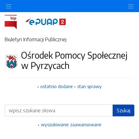
Ukryj/pokaż menu przedmiotowe
Uk
Biuletyn Informacji Publicznej
Ośrodek Pomocy Społecznej
w Pyrzycach
ostatnio dodane
stan sprawy
Wyszukiwarka
Szukaj
wyszukiwanie zaawansowane